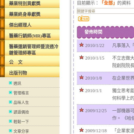
目前顯示：
「全部」
的資料
藥業特別貢獻獎
藥業終身奉獻獎
傑出經理人
發佈時間
醫藥行銷師(MR)專區
2010/1/22
凡事落入
醫藥運銷管理師暨流通冷
鏈管理師專區
2010/1/15
不立志做
公 文
院創院院
出版刊物
2010/1/8
在企業世
週訊
2010/1/1
獨立思考
管理格言
何科學上
品味人生
2009/12/25
一部機器
諺語偶拾
作。 《哈
輕鬆一下
2009/12/18
「企業家
文章分享