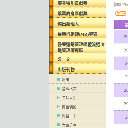
藥業特別貢獻獎
藥業終身奉獻獎
傑出經理人
醫藥行銷師(MR)專區
20
醫藥運銷管理師暨流通冷
20
鏈管理師專區
公 文
2
出版刊物
2
週訊
管理格言
20
品味人生
20
諺語偶拾
輕鬆一下
2
文章分享