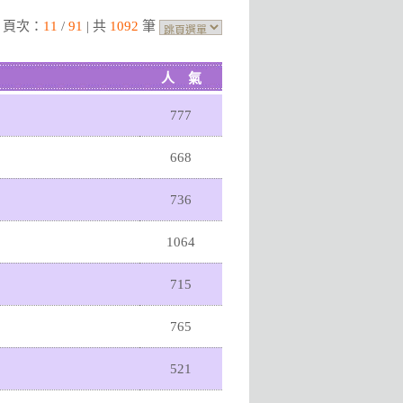
| 頁次：
11
/
91
| 共
1092
筆
人 氣
777
668
736
1064
715
765
521