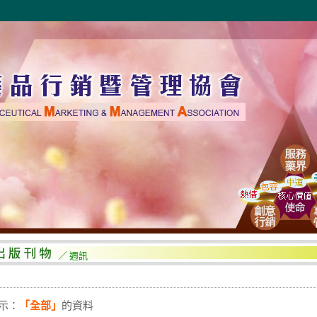
／ 週訊
示：
「全部」
的資料