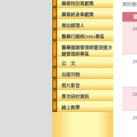
藥業特別貢獻獎
資料選
藥業終身奉獻獎
傑出經理人
20
醫藥行銷師(MR)專區
醫藥運銷管理師暨流通冷
鏈管理師專區
20
公 文
出版刊物
照片影音
20
歷次研討資訊
線上教學
20