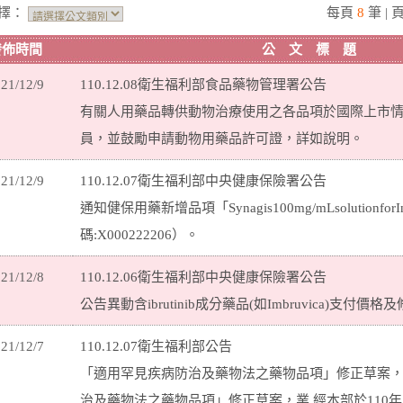
擇：
每頁
8
筆 | 
發佈時間
公 文 標 題
21/12/9
110.12.08衛生福利部食品藥物管理署公告
有關人用藥品轉供動物治療使用之各品項於國際上市
員，並鼓勵申請動物用藥品許可證，詳如說明。
21/12/9
110.12.07衛生福利部中央健康保險署公告
通知健保用藥新增品項「Synagis100mg/mLsolutionforI
碼:X000222206）。
21/12/8
110.12.06衛生福利部中央健康保險署公告
公告異動含ibrutinib成分藥品(如Imbruvica)支付
21/12/7
110.12.07衛生福利部公告
「適用罕見疾病防治及藥物法之藥物品項」修正草案
治及藥物法之藥物品項」修正草案，業 經本部於110年