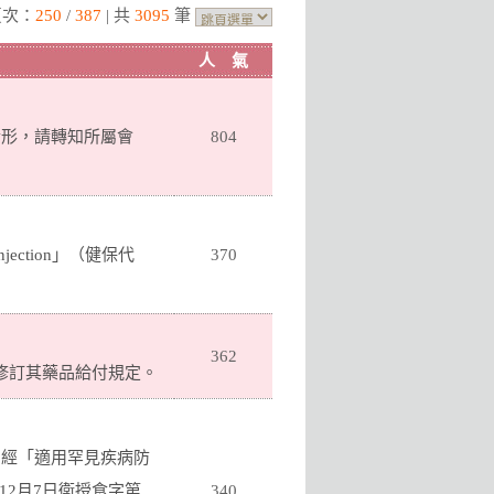
頁次：
250
/
387
| 共
3095
筆
人 氣
情形，請轉知所屬會
804
njection」（健保代
370
362
價格及修訂其藥品給付規定。
，經「適用罕見疾病防
12月7日衛授食字第
340