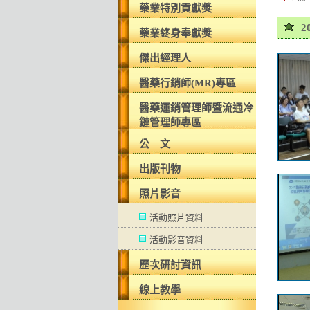
藥業特別貢獻獎
2
藥業終身奉獻獎
傑出經理人
醫藥行銷師(MR)專區
醫藥運銷管理師暨流通冷
鏈管理師專區
公 文
出版刊物
照片影音
活動照片資料
活動影音資料
歷次研討資訊
線上教學