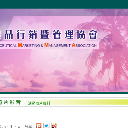
／ 活動照片資料
：
小
．
中
．
大
分享：