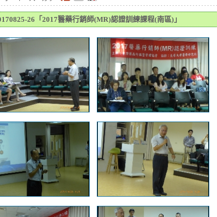
0170825-26「2017醫藥行銷師(MR)認證訓練課程(南區)」