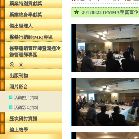
藥業特別貢獻獎
20170823TPMMA至富
藥業終身奉獻獎
傑出經理人
醫藥行銷師(MR)專區
醫藥運銷管理師暨流通冷
鏈管理師專區
公 文
出版刊物
照片影音
活動照片資料
活動影音資料
歷次研討資訊
線上教學