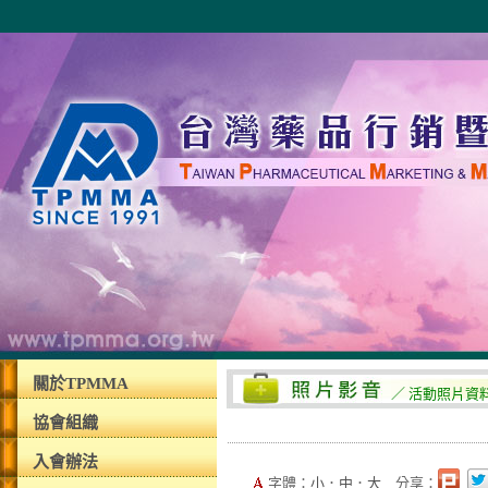
關於TPMMA
／ 活動照片資
協會組織
入會辦法
字體：
小
．
中
．
大
分享：