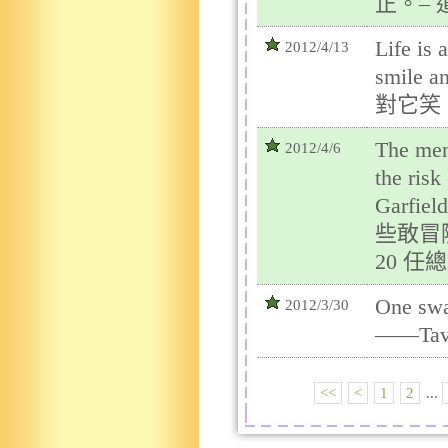
正。– 
Life is 
2012/4/13
smile 
對它笑
The men
2012/4/6
the risk
Garfi
些敢冒
20 任總
One s
2012/3/30
——Tav
<<
<
1
2
...