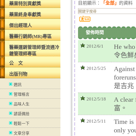
目前顯示：
「全部」
的資料
藥業特別貢獻獎
藥業終身奉獻獎
傑出經理人
發佈時間
醫藥行銷師(MR)專區
He who 
2012/6/1
醫藥運銷管理師暨流通冷
鏈管理師專區
令色鮮
公 文
Against 
2012/5/25
出版刊物
forer
是吉兆
週訊
管理格言
A clear
2012/5/18
品味人生
富。
諺語偶拾
Time is 
2012/5/11
輕鬆一下
only you
文章分享