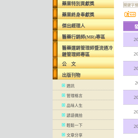
藥業特別貢獻獎
藥業終身奉獻獎
傑出經理人
醫藥行銷師(MR)專區
20
醫藥運銷管理師暨流通冷
20
鏈管理師專區
公 文
20
出版刊物
2
週訊
管理格言
20
品味人生
20
諺語偶拾
輕鬆一下
20
文章分享