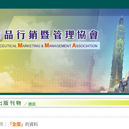
／ 週訊
示：
「全部」
的資料