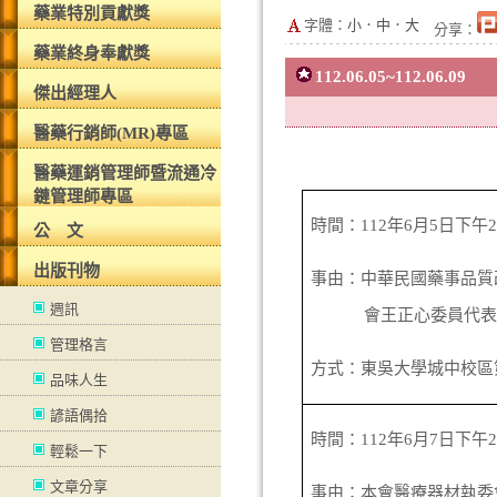
藥業特別貢獻獎
字體：
小
．
中
．
大
分享：
藥業終身奉獻獎
112.06.05~112.06.09
傑出經理人
醫藥行銷師(MR)專區
醫藥運銷管理師暨流通冷
鏈管理師專區
時間：
112
年
6
月
5
日下午
公 文
出版刊物
事由：中華民國藥事品質
週訊
會王正心委員代
管理格言
方式：東吳大學城中校區
品味人生
諺語偶拾
時間：
112
年
6
月
7
日下午
輕鬆一下
文章分享
事由：本會醫療器材執委