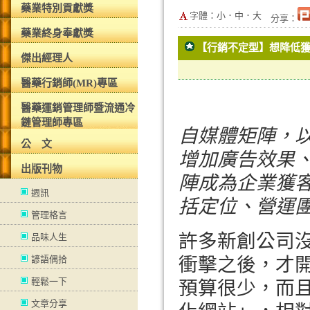
藥業特別貢獻獎
字體：
小
．
中
．
大
分享：
藥業終身奉獻獎
【行銷不定型】想降低獲
傑出經理人
醫藥行銷師(MR)專區
醫藥運銷管理師暨流通冷
鏈管理師專區
自媒體矩陣，
公 文
增加廣告效果
出版刊物
陣成為企業獲
週訊
括定位、營運
管理格言
許多新創公司
品味人生
諺語偶拾
衝擊之後，才
輕鬆一下
預算很少，而
文章分享