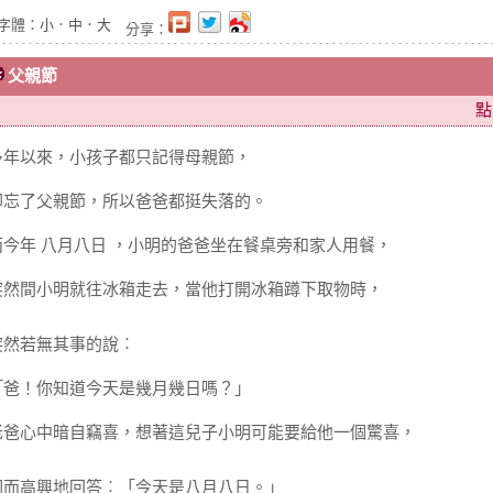
字體：
小
．
中
．
大
分享：
父親節
點
多年以來，小孩子都只記得母親節，
卻忘了父親節，所以爸爸都挺失落的。
而今年 八月八日 ，小明的爸爸坐在餐桌旁和家人用餐，
突然間小明就往冰箱走去，當他打開冰箱蹲下取物時，
突然若無其事的說︰
「爸！你知道今天是幾月幾日嗎？」
老爸心中暗自竊喜，想著這兒子小明可能要給他一個驚喜，
因而高興地回答︰「今天是八月八日。」