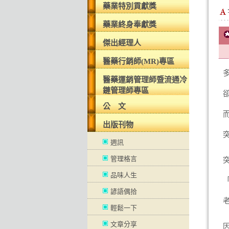
藥業特別貢獻獎
藥業終身奉獻獎
傑出經理人
醫藥行銷師(MR)專區
醫藥運銷管理師暨流通冷
鏈管理師專區
公 文
出版刊物
週訊
管理格言
品味人生
諺語偶拾
輕鬆一下
文章分享