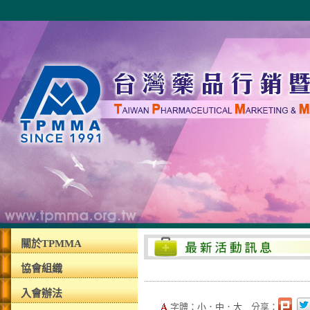
關於TPMMA
協會組織
入會辦法
字體：
小
．
中
．
大
分享：