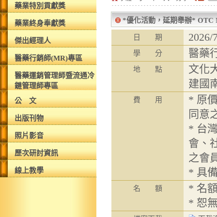
藥業特別貢獻獎
*優化活動，延期舉辦* OTC
藥業終身奉獻獎
2026
日 期
傑出經理人
醫藥
學 分
醫藥行銷師(MR)專區
文化
地 點
醫藥運銷管理師暨流通冷
建國
鏈管理師專區
* 原
費 用
公 文
同意
出版刊物
* 
照片影音
會、
歷次研討資訊
之會
* 
線上教學
* 
名 額
* 