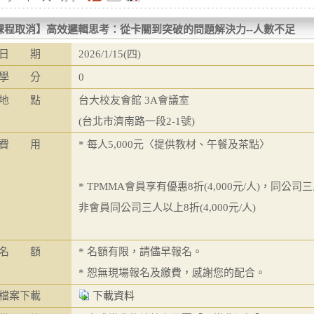
課程取消】高效邏輯思考：從卡關到突破的問題解決力--人數不足
日 期
2026/1/15(四)
學 分
0
地 點
台大校友會館 3A會議室
(台北市濟南路一段2-1號)
費 用
* 每人5,000元〈提供教材、午餐及茶點〉
* TPMMA會員享有優惠8折(4,000元/人)，同公司三
非會員同公司三人以上8折(4,000元/人)
名 額
* 名額有限，請儘早報名。
* 恕無現場報名及繳費，感謝您的配合。
檔案下載
下載資料