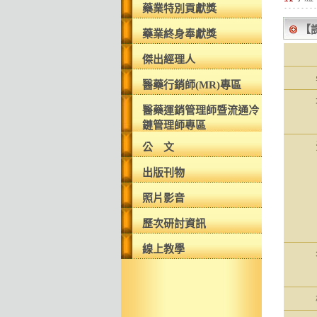
藥業特別貢獻獎
【
藥業終身奉獻獎
傑出經理人
醫藥行銷師(MR)專區
醫藥運銷管理師暨流通冷
鏈管理師專區
公 文
出版刊物
照片影音
歷次研討資訊
線上教學