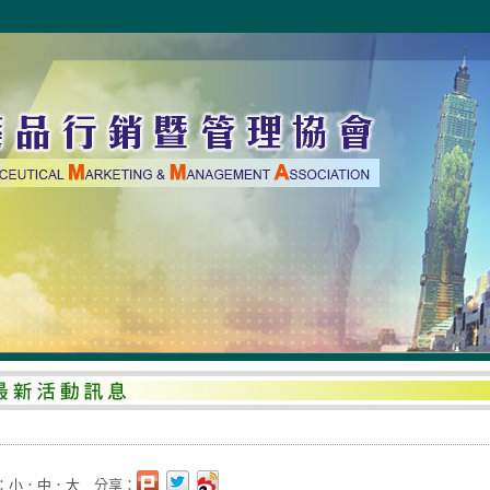
：
小
．
中
．
大
分享：