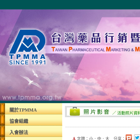
關於TPMMA
／ 活動照片資
協會組織
入會辦法
字體：
小
．
中
．
大
分享：