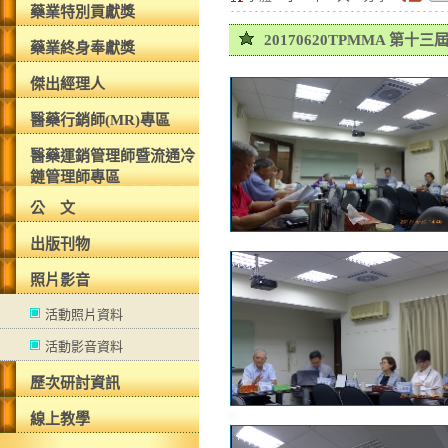
藥業特別貢獻獎
20170620TPMMA 第
藥業終身奉獻獎
傑出經理人
醫藥行銷師(MR)專區
醫藥運銷管理師暨流通冷
鏈管理師專區
公 文
出版刊物
照片影音
活動照片資料
活動影音資料
歷次研討資訊
線上教學