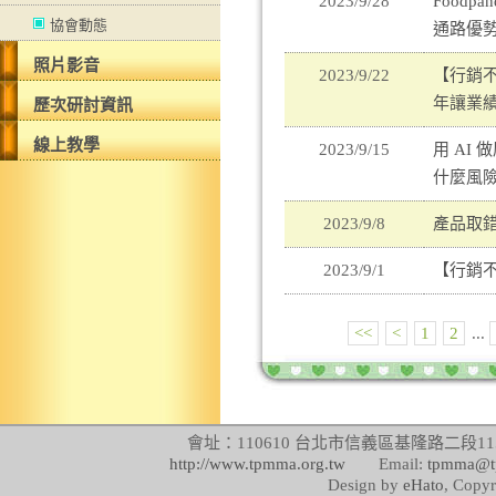
2023/9/28
Food
協會動態
通路優
照片影音
2023/9/22
【行銷
年讓業績
歷次研討資訊
線上教學
2023/9/15
用 AI
什麼風
2023/9/8
產品取
2023/9/1
【行銷
<<
<
1
2
...
會址：110610 台北市信義區基隆路二段115號
http://www.tpmma.org.tw
Email:
tpmma@t
Design by
eHato
, Copyr