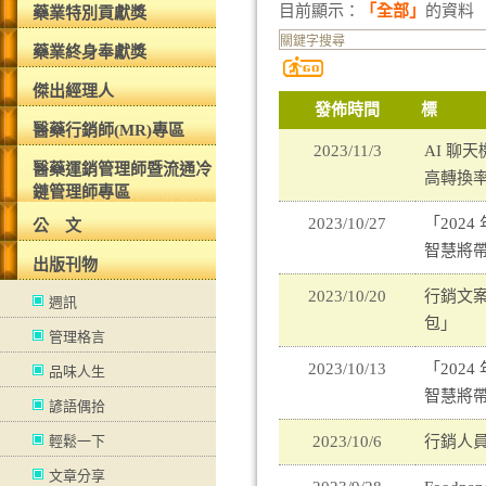
目前顯示：
「全部」
的資料
藥業特別貢獻獎
藥業終身奉獻獎
傑出經理人
發佈時間
標
醫藥行銷師(MR)專區
2023/11/3
AI 聊
醫藥運銷管理師暨流通冷
高轉換
鏈管理師專區
2023/10/27
「202
公 文
智慧將
出版刊物
2023/10/20
行銷文
週訊
包」
管理格言
2023/10/13
「202
品味人生
智慧將
諺語偶拾
輕鬆一下
2023/10/6
行銷人員
文章分享