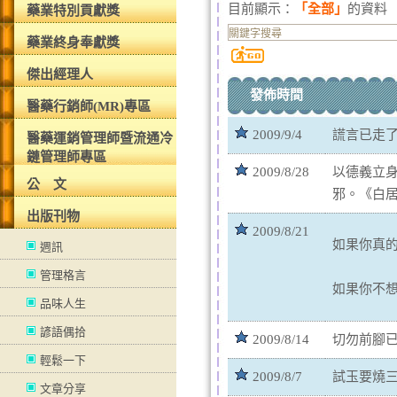
目前顯示：
「全部」
的資料
藥業特別貢獻獎
藥業終身奉獻獎
傑出經理人
發佈時間
醫藥行銷師(MR)專區
2009/9/4
謊言已走
醫藥運銷管理師暨流通冷
鏈管理師專區
2009/8/28
以德義立
公 文
邪。《白
出版刊物
2009/8/21
如果你真
週訊
管理格言
如果你不
品味人生
諺語偶拾
2009/8/14
切勿前腳
輕鬆一下
2009/8/7
試玉要燒
文章分享