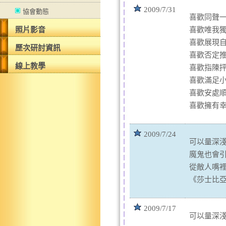
2009/7/31
協會動態
喜歡同聲
照片影音
喜歡唯我
喜歡展現
歷次研討資訊
喜歡否定
線上教學
喜歡指陳
喜歡滿足
喜歡安處
喜歡擁有
2009/7/24
可以量深
魔鬼也會
從敵人嘴
《莎士比
2009/7/17
可以量深