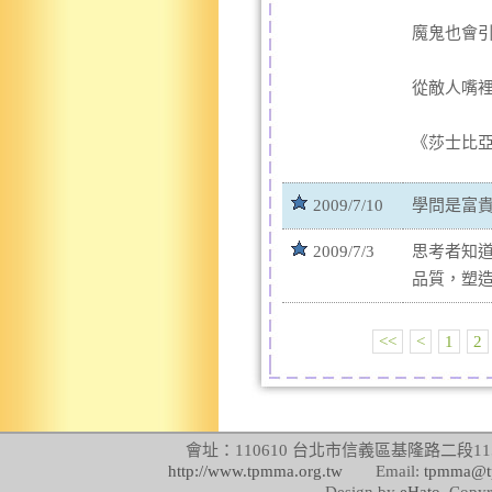
魔鬼也會
從敵人嘴
《莎士比
2009/7/10
學問是富
2009/7/3
思考者知
品質，塑
<<
<
1
2
會址：110610 台北市信義區基隆路二段115號
http://www.tpmma.org.tw
Email:
tpmma@t