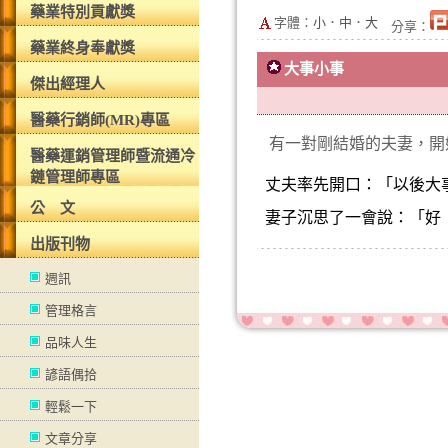
藥業特別貢獻獎
字體：
小
．
中
．
大
分享：
藥業終身奉獻獎
大事小事
傑出經理人
醫藥行銷師(MR)專區
有一對剛結婚的夫妻，開
醫藥運銷管理師暨流通冷
鏈管理師專區
丈夫率先開口：「以後大
公 文
妻子沉思了一會說：「好
出版刊物
週訊
管理格言
品味人生
諺語偶拾
輕鬆一下
文章分享