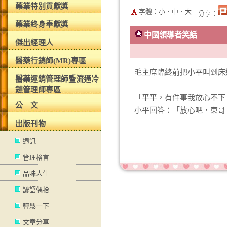
藥業特別貢獻獎
字體：
小
．
中
．
大
分享：
藥業終身奉獻獎
中國領導者笑話
傑出經理人
醫藥行銷師(MR)專區
毛主席臨終前把小平叫到床
醫藥運銷管理師暨流通冷
鏈管理師專區
「平平，有件事我放心不下
公 文
小平回答：「放心吧，東哥
出版刊物
週訊
管理格言
品味人生
諺語偶拾
輕鬆一下
文章分享