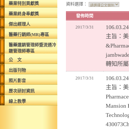
藥業特別貢獻獎
資料選擇：
藥業終身奉獻獎
發佈時間
傑出經理人
106.0
2017/3/31
醫藥行銷師(MR)專區
主旨：美國F
&Pharmac
醫藥運銷管理師暨流通冷
鏈管理師專區
jambwad
公 文
轉知所屬
出版刊物
106.0
2017/3/31
照片影音
主旨：美國
歷次研討資訊
Pharmace
線上教學
Mansion 
Technolo
430073