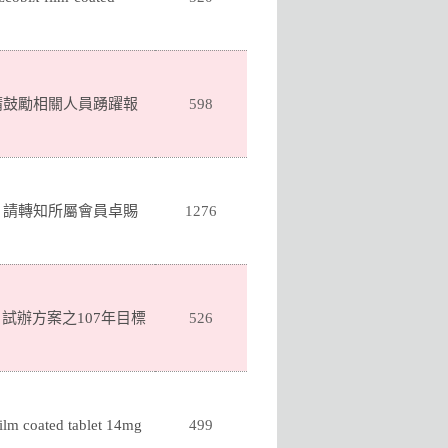
請鼓勵相關人員踴躍報
598
，請轉知所屬會員卓賜
1276
試辦方案之107年目標
526
oated tablet 14mg
499