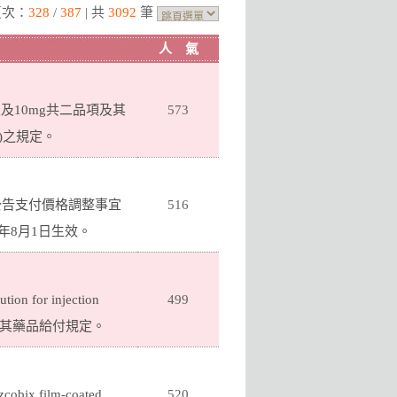
頁次：
328
/
387
| 共
3092
筆
人 氣
4mg及10mg共二品項及其
573
r)之規定。
6號公告支付價格調整事宜
516
年8月1日生效。
 for injection
499
)共2品項暨其藥品給付規定。
ix film-coated
520