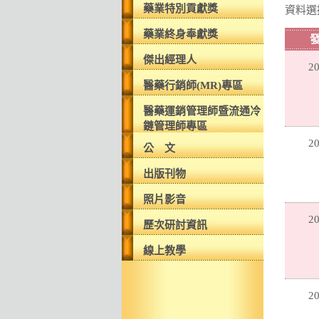
藥業特別貢獻獎
資料選
藥業終身奉獻獎
傑出經理人
20
醫藥行銷師(MR)專區
醫藥運銷管理師暨流通冷
鏈管理師專區
20
公 文
出版刊物
照片影音
20
歷次研討資訊
線上教學
20